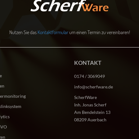
Nutzen Sie das
Kontaktformular
um einen Termin zu vereinbaren!
KONTAKT
e
0174 / 3069049
gen
info@scherfware.de
ermonitoring
ScherfWare
Inh. Jonas Scherf
linksystem
Am Bendelstein 13
ytics
08209 Auerbach
GVO
zen