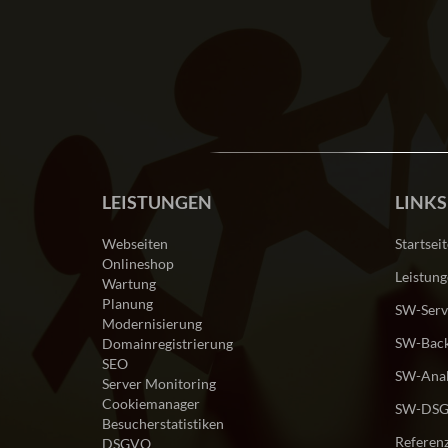
LEISTUNGEN
LINKS
Webseiten
Startseit
Onlineshop
Leistun
Wartung
Planung
SW-Serv
Modernisierung
SW-Back
Domainregistrierung
SEO
SW-Anal
Server Monitoring
Cookiemanager
SW-DS
Besucherstatistiken
Referen
DSGVO